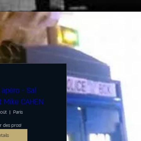
apéro - Sal
t Mike CAHEN
août
Paris
r des pros!
tails