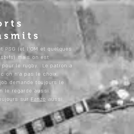
orts
nsmits
it PSG (et l'OM et quelques
sbifs) mais on est
pour le rugby. Le patron a
nc on n'a pas le choix.
job demande toujours le
on le regarde aussi.
oujours sur
Fanzo
aussi.