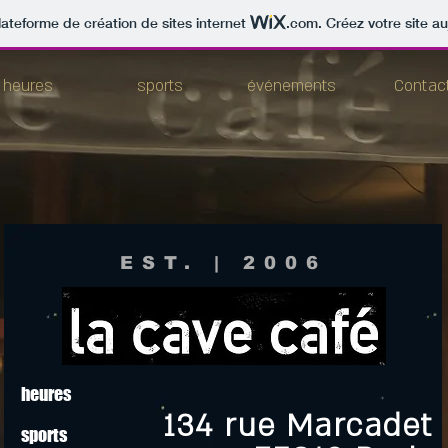
lateforme de création de sites internet
.com
. Créez votre site au
heures
sports
événements
Contac
EST. | 2006
heures
13
4 rue Marcadet
sports