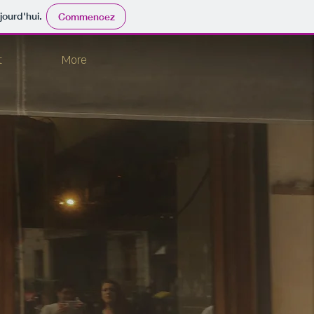
jourd'hui.
Commencez
t
More