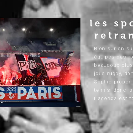
les sp
retra
Bien sur on su
équipes des ro
beaucoup plus 
joué rugby, do
Sophie proper 
tennis, donc, 
L'agenda est t